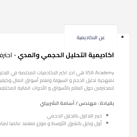
عن الاكاديمية
اكاديمية التحليل الحجمي والمدي
- احتر
VSA Academy هي احد اكبر الاكادميات المختصة
لمنهجية تحليل الحجم و السيولة وتعلم أسواق المال وكیفیة
للمحترفين حول العالم بالأسواق و الأدوات المالية المخت
بقيادة : مهندس / أسامة الشربيني
خبير التداول بالتحليل الحجمي
أول وكيل بالشرق الأوسط و موزع معتمد عالميا لبرنام