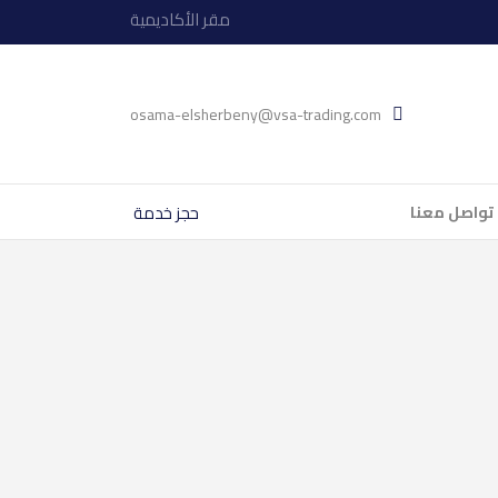
مقر الأكاديمية
osama-elsherbeny@vsa-trading.com
حجز خدمة
تواصل معنا